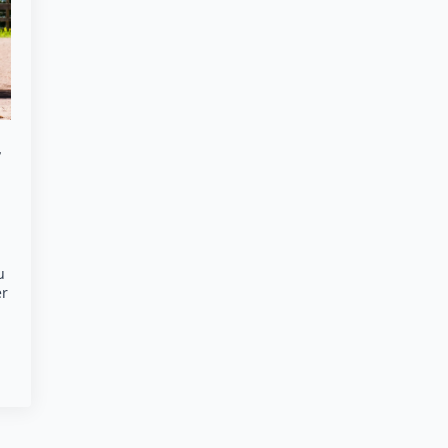
r
u
er