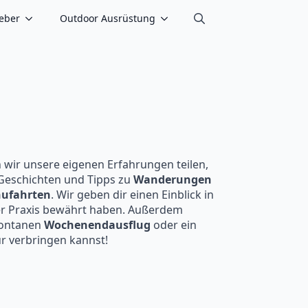
eber
Outdoor Ausrüstung
Search
for:
n wir unsere eigenen Erfahrungen teilen,
 Geschichten und Tipps zu
Wanderungen
ufahrten
. Wir geben dir einen Einblick in
 der Praxis bewährt haben. Außerdem
spontanen
Wochenendausflug
oder ein
ur verbringen kannst!